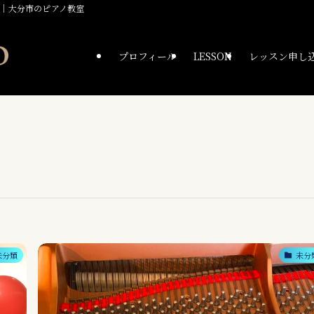
萌嘉｜大分市のピアノ教室
プロフィール
LESSON
️レッスン申し
未分類
未分